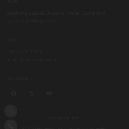
ÜNVAN
Azərbaycan, AZ0118, Аbşeron rayonu., Mehdiabad
qəsəbəsi, Dostluq küçəsi 1
ƏLAQƏ
(+99412) 343 18 00
info@absheron-sharab.az
BIZI IZLƏYIN
Abşeron-Şərab ASC
2026 © Sayt
Roksman
tərəfindən hazırlanmışdır.