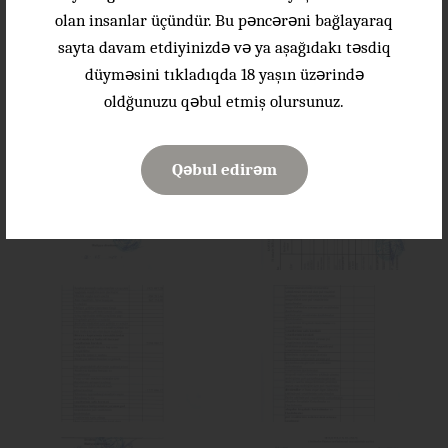
olan insanlar üçündür. Bu pəncərəni bağlayaraq
sayta davam etdiyinizdə və ya aşağıdakı təsdiq
düyməsini tıkladıqda 18 yaşın üzərində
oldğunuzu qəbul etmiş olursunuz.
Qəbul edirəm