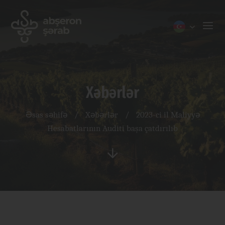
Xəbərlər
Əsas səhifə
/
Xəbərlər
/
2023-ci il Maliyyə
Hesabatlarının Auditi başa çatdırılıb