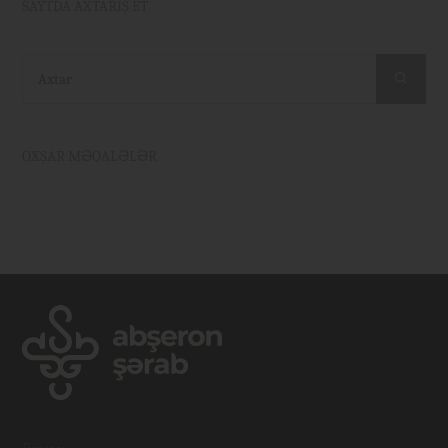
SAYTDA AXTARIŞ ET
Axtar
OXŞAR MƏQALƏLƏR