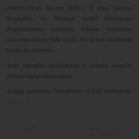
Abşeron-Şərab ASC-nin 2023-ci il üzrə Maliyyə
Hesabatları və Müstəqil Auditi Azərbaycan
Respublikasının Auditorlar Palatası tərəfindən
akkreditə edilmiş TNM AUDİT ASC şirkəti tərəfindən
həyata keçirilmişdir.
Audit nəticələri təsdiqlənmiş və müvafiq sənədlər
şirkətə təqdim olunmuşdur.
Aşağıda sənədlərin fotoşəkilləri və linki yerləşdirilir.
2023-ci il