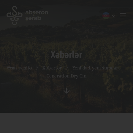
Xəbərlər
Əsas səhifə
/
Xəbərlər
/
Yeni dad, yeni standart —
Generation Dry Gin