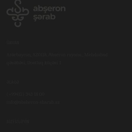
ÜNVAN
Azərbaycan, AZ0118, Аbşeron rayonu., Mehdiabad
qəsəbəsi, Dostluq küçəsi 1
ƏLAQƏ
(+99412) 343 18 00
info@absheron-sharab.az
BIZI IZLƏYIN