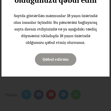
olduğunuzu qəbul edin
Saytda göstərilən məzmunlar 18 yaşın üzərində
olan insanlar üçündür. Bu pəncərəni bağlayaraq
sayta davam etdiyinizdə və ya aşağıdakı təsdiq
düyməsini tıkladıqda 18 yaşın üzərində
oldğunuzu qəbul etmiş olursunuz.
Qəbul edirəm
Paylaş: