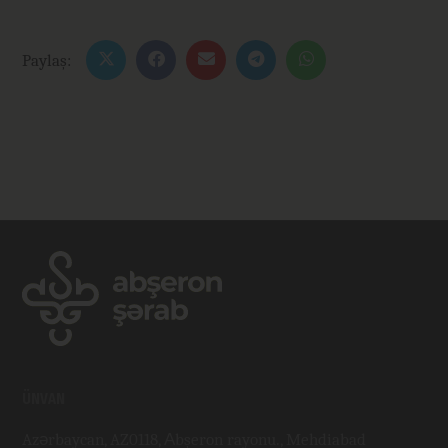
Paylaş:
ÜNVAN
Azərbaycan, AZ0118, Аbşeron rayonu., Mehdiabad