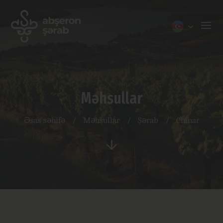
Məhsullar
Əsas səhifə
/
Məhsullar
/
Şərab
/
Chinar