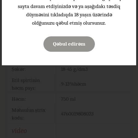
sayta davam etdiyinizdə və ya aşağıdakı təsdiq
Quş və qırmızı ətindən
düyməsini tıkladıqda 18 yaşın üzərində
hazırlanmış yeməklər ilə,
oldğunuzu qəbul etmiş olursunuz.
Qida uyğunluğu:
eləcə də yüngül giləmeyvə
desertləri ilə təqdim etmək
tövsiyə olunur
Qəbul edirəm
Süfrəyə verilmə
16-18°C
temperaturu:
Şəkər:
18-45 g/dm3
Etil spirtinin
9-13%həcm
həcm payı:
Həcm:
750 ml
Məhsulun ştrix
4760019808023
kodu:
video