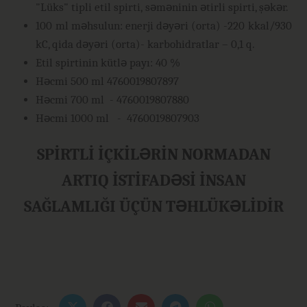
"Lüks" tipli etil spirti, səməninin ətirli spirti, şəkər.
100 ml məhsulun: enerji dəyəri (orta) -220 kkal/930
kC, qida dəyəri (orta)- karbohidratlar – 0,1 q.
Etil spirtinin kütlə payı: 40 %
Həcmi 500 ml 4760019807897
Həcmi 700 ml - 4760019807880
Həcmi 1000 ml - 4760019807903
SPİRTLİ İÇKİLƏRİN NORMADAN
ARTIQ İSTİFADƏSİ İNSAN
SAĞLAMLIĞI ÜÇÜN TƏHLÜKƏLİDİR