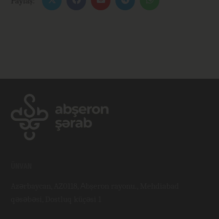
Paylaş:
ÜNVAN
Azərbaycan, AZ0118, Аbşeron rayonu., Mehdiabad
qəsəbəsi, Dostluq küçəsi 1