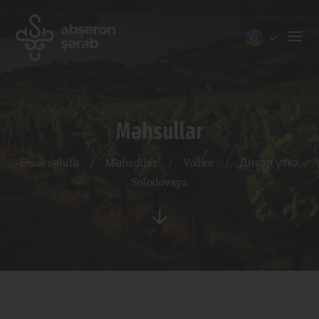
Məhsullar
Əsas səhifə
/
Məhsullar
/
Vodka
/
Дикая утка
Solodovaya