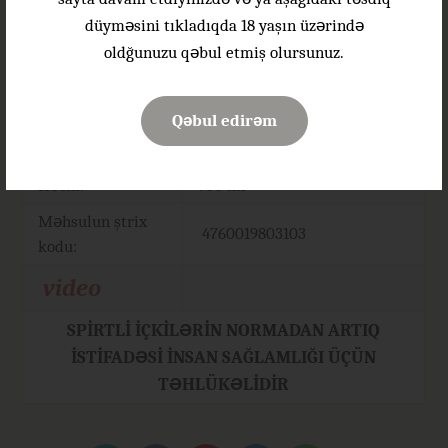
Ət yeməkləri, tərəvəzlər və
Qida uyğunluğu:
düyməsini tıkladıqda 18 yaşın üzərində
yarısərt pendirlər
oldğunuzu qəbul etmiş olursunuz.
Süfrəyə verilmə
16-18°C
temperaturu:
Qəbul edirəm
Etil spirtinin
12-14% həcm
həcm payı:
Həcm:
750 ml
Məhsulun ştrix
4760019803103
kodu:
video
SPİRTLİ İÇKİLƏRİN NORMADAN ARTIQ
İSTİFADƏSİ İNSAN SAĞLAMLIĞI ÜÇÜN
TƏHLÜKƏLİDİR