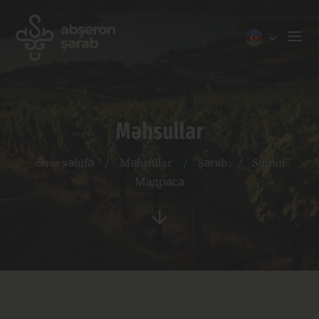
Məhsullar
Əsas səhifə
/
Məhsullar
/
Şərab
/
Sultan
Мадраса