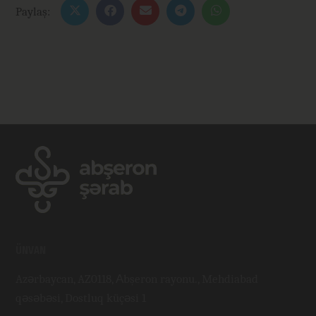
Paylaş:
ÜNVAN
Azərbaycan, AZ0118, Аbşeron rayonu., Mehdiabad
qəsəbəsi, Dostluq küçəsi 1