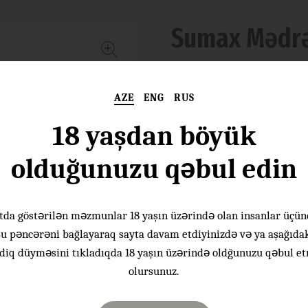
Sumax Mədr
Şərab növü:
AZE
ENG
RUS
Üzüm Növü:
18 yaşdan böyük
Üzümün mənşəyi:
olduğunuzu qəbul edin
Ətir:
Dadı:
tda göstərilən məzmunlar 18 yaşın üzərində olan insanlar üçün
Qida uyğunluğu:
u pəncərəni bağlayaraq sayta davam etdiyinizdə və ya aşağıda
diq düyməsini tıkladıqda 18 yaşın üzərində oldğunuzu qəbul e
Süfrəyə verilmə
olursunuz.
temperaturu:
Etil spirtinin həcm payı: