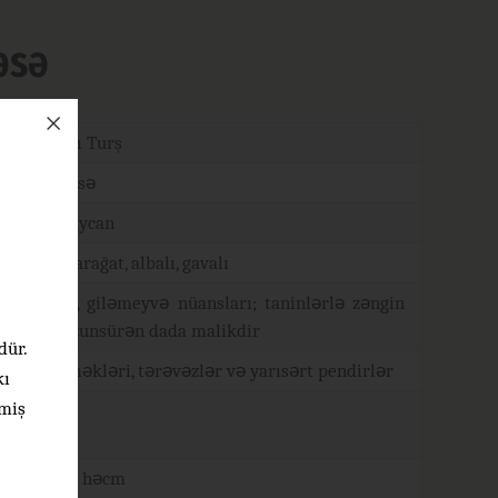
əsə
Qırmızı Turş
Mədrəsə
Azərbaycan
Qara qarağat, albalı, gavalı
Meyvə, giləmeyvə nüansları; taninlərlə zəngin
olan uzunsürən dada malikdir
dür.
Ət yeməkləri, tərəvəzlər və yarısərt pendirlər
kı
tmiş
16-18°C
12-14% həcm