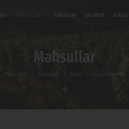
DA
MƏHSULLAR
XƏBƏRLƏR
QALEREYA
ƏLAQƏ
Məhsullar
Əsas səhifə
/
Məhsullar
/
Şərab
/
Sumax Mədrəsə