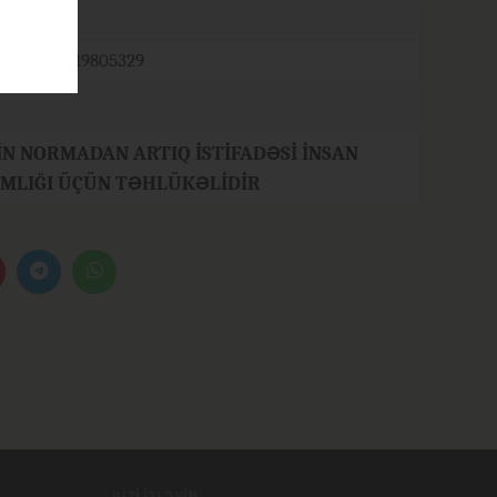
750 ml
4760019805329
RİN NORMADAN ARTIQ İSTİFADƏSİ İNSAN
MLIĞI ÜÇÜN TƏHLÜKƏLİDİR