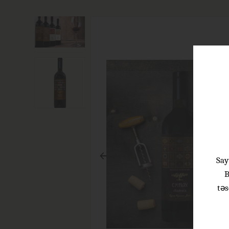
Say
B
təs