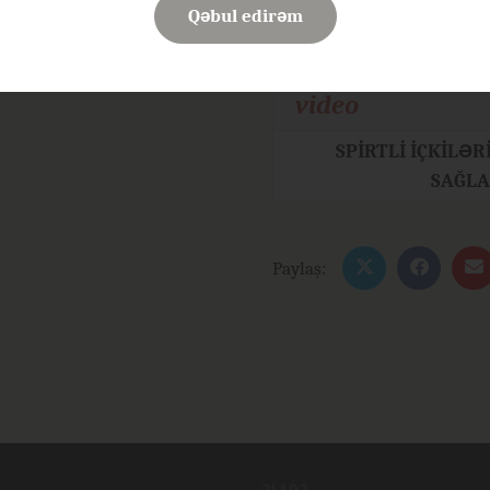
Qəbul edirəm
Həcm:
Məhsulun ştrix kodu:
video
SPİRTLİ İÇKİLƏ
SAĞLA
Paylaş: