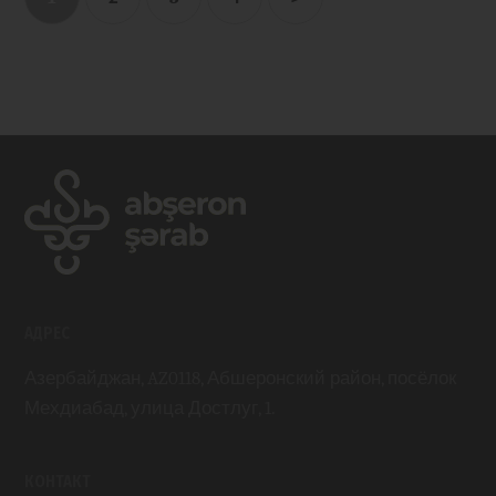
АДРЕС
Азербайджан, AZ0118, Абшеронский район, посёлок
Мехдиабад, улица Достлуг, 1.
КОНТАКТ