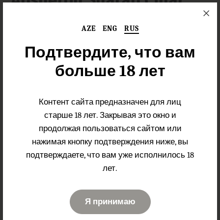
Absheron Sharab Çinar
AZE
ENG
RUS
Тип вина:
Красное Полусладкое
Подтвердите, что вам
Мадраса, Каберне
Сорт винограда:
Совиньон
больше 18 лет
Место
происхождения
Азербайджан
Контент сайта предназначен для лиц
винограда:
старше 18 лет. Закрывая это окно и
Cпелая вишня, черные
продолжая пользоваться сайтом или
Аромат:
ягоды
нажимая кнопку подтверждения ниже, вы
подтверждаете, что вам уже исполнилось 18
Насыщенный,
бархатистый вкус с
лет.
Вкус:
оттенками фруктов и
ягод
Я принимаю
Рекомендуется