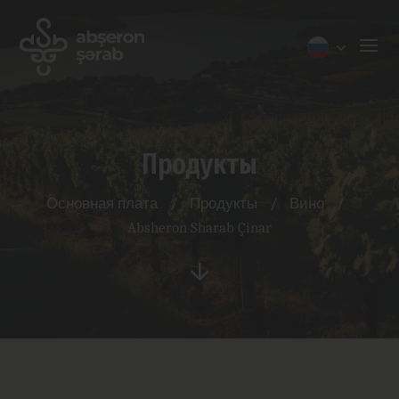
Продукты
Основная плата
/
Продукты
/
Вино
/
Absheron Sharab Çinar