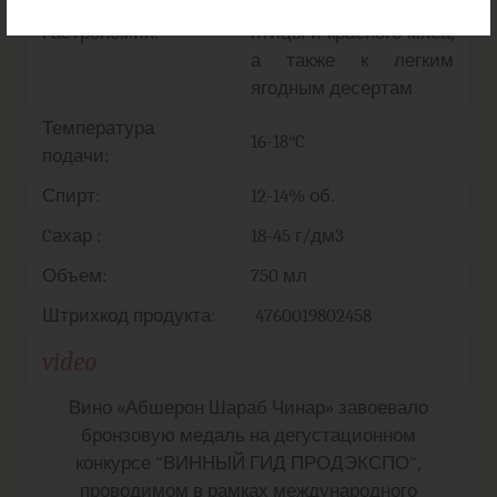
подавать к блюдам из
Гастрономия:
птицы и красного мяса,
а также к легким
ягодным десертам
Температура
16-18°C
подачи:
Спирт:
12-14% об.
Cахар :
18-45 г/дм3
Объем:
750 мл
Штрихкод продукта:
4760019802458
video
Вино «Абшерон Шараб Чинар» завоевало
бронзовую медаль на дегустационном
конкурсе "ВИННЫЙ ГИД ПРОДЭКСПО",
проводимом в рамках международного