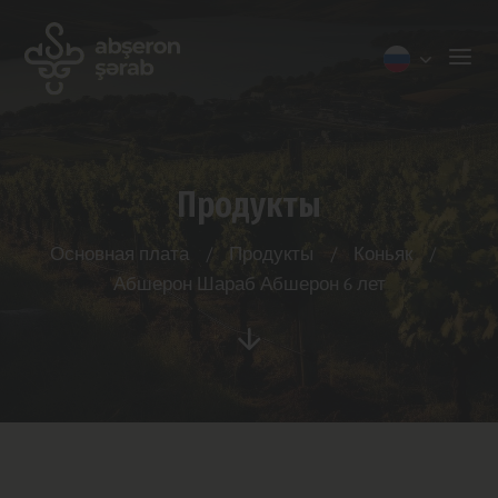
Продукты
Основная плата
/
Продукты
/
Коньяк
/
Абшерон Шараб Абшерон 6 лет