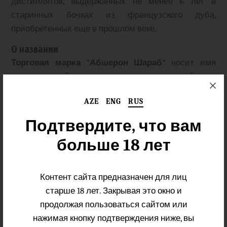
дистиллятов, выдержанных не менее 6 лет в
старинных бочках из французского дуба,
приобретенных еще в прошлом веке.
О названии
Торговая марка
"Абшерон Шараб"
носит имя
производящей компании, расположенной на
знаменитом Абшеронском полуострове.
AZE
ENG
RUS
Абшерон
— это полуостров на западном
Подтвердите, что вам
побережье Каспийского моря, где находится город
Баку, столица Азербайджана. Этот регион славится
больше 18 лет
своим богатым культурным наследием и
историческими достопримечательностями.
Контент сайта предназначен для лиц
Этикетка
старше 18 лет. Закрывая это окно и
Этикетка коньяка "Абшерон Шараб Шестилетний"
продолжая пользоваться сайтом или
выполнена из дорогой бумаги коричневого цвета с
нажимая кнопку подтверждения ниже, вы