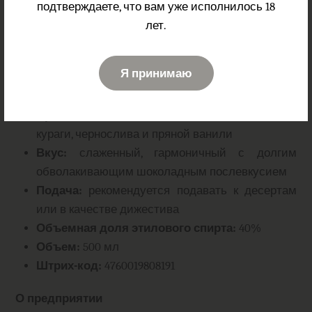
использованием золотого геля. Она отражает
подтверждаете, что вам уже исполнилось 18
премиальный статус продукта и подчеркивает его
лет.
высокое качество.
Характеристики и спецификации
Я принимаю
Цвет:
золотисто-янтарный
Аромат:
комплексный, с оттенками сладкой
кураги, чернослива и пряной ванили
Вкус:
слаженный, гармоничный с долгим
обволакивающим шоколадным послевкусием
Подача:
рекомендуется подавать к десертам
или в качестве дижестива
Объемная доля этилового спирта:
40%
Объем:
500 мл
Штрих-код:
4760019808191
О предприятии