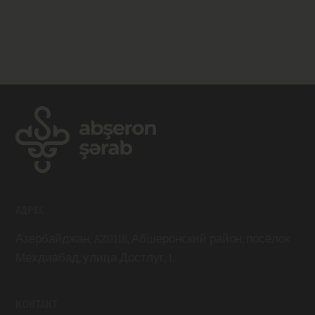
АДРЕС
Азербайджан, AZ0118, Абшеронский район, посёлок
Мехдиабад, улица Достлуг, 1.
КОНТАКТ